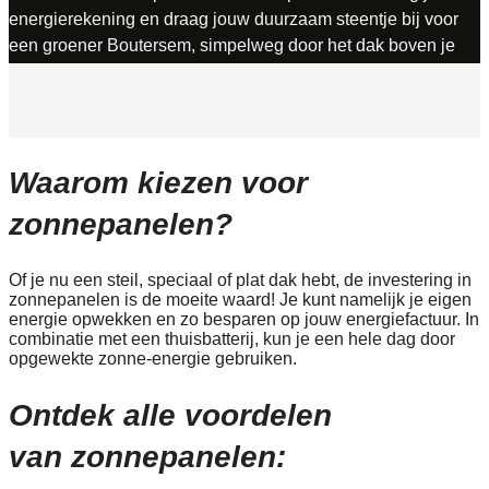
energierekening en draag jouw duurzaam steentje bij voor
een groener Boutersem, simpelweg door het dak boven je
hoofd. En je hoeft het niet alleen te doen: Soloya is je partner
in deze duurzame reis. Laten we samen meer uit de zon
halen!
Waarom kiezen voor
zonnepanelen?
Of je nu een steil, speciaal of plat dak hebt, de investering in
zonnepanelen is de moeite waard! Je kunt namelijk je eigen
energie opwekken en zo besparen op jouw energiefactuur. In
combinatie met een thuisbatterij, kun je een hele dag door
opgewekte zonne-energie gebruiken.
Ontdek alle voordelen
van zonnepanelen: