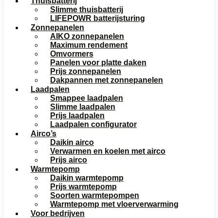
Thuisbatterij
Slimme thuisbatterij
LIFEPOWR batterijsturing
Zonnepanelen
AIKO zonnepanelen
Maximum rendement
Omvormers
Panelen voor platte daken
Prijs zonnepanelen
Dakpannen met zonnepanelen
Laadpalen
Smappee laadpalen
Slimme laadpalen
Prijs laadpalen
Laadpalen configurator
Airco’s
Daikin airco
Verwarmen en koelen met airco
Prijs airco
Warmtepomp
Daikin warmtepomp
Prijs warmtepomp
Soorten warmtepompen
Warmtepomp met vloerverwarming
Voor bedrijven